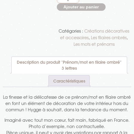
de
Ajouter au panier
"Prénom/mot
en
filaire
Catégories :
Créations décoratives
ombré"
et accessoires
,
Les filaires ombrés
,
3
Les mots et prénoms
lettres
Description du produit "Prénom/mot en filaire ombré"
3 lettres
Caractéristiques
La finesse et la délicatesse de ce prénom/mot en filaire ombré
en font un élément de décoration de votre intérieur hors du
commun ! Hygge à souhait, dans la tendance du moment.
Imaginé avec tout mon cœur, fait main, fabriqué en France.
Photo d’exemple, non contractuelle.
Pièce unique, il peut y avoir des variations par rapport à la