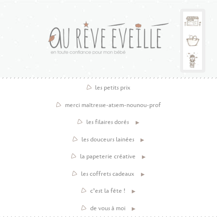
les petits prix
merci maîtresse-atsem-nounou-prof
les filaires dorés
les douceurs lainées
la papeterie créative
les coffrets cadeaux
c’est la fête !
de vous à moi