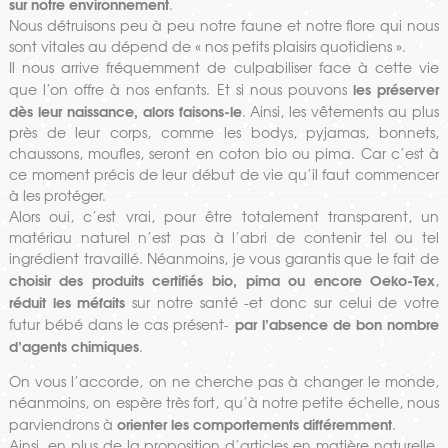
sur notre environnement
.
Nous détruisons peu à peu notre faune et notre flore qui nous
sont vitales au dépend de « nos petits plaisirs quotidiens ».
Il nous arrive fréquemment de culpabiliser face à cette vie
les préserver
que l’on offre à nos enfants. Et si nous pouvons
dès leur naissance, alors faisons-le
. Ainsi, les vêtements au plus
près de leur corps, comme les bodys, pyjamas, bonnets,
chaussons, moufles, seront en coton bio ou pima. Car c’est à
ce moment précis de leur début de vie qu’il faut commencer
à les protéger.
Alors oui, c’est vrai, pour être totalement transparent, un
matériau naturel n’est pas à l’abri de contenir tel ou tel
ingrédient travaillé. Néanmoins, je vous garantis que le fait de
choisir des produits certifiés bio, pima ou encore Oeko-Tex
,
réduit les méfaits
sur notre santé -et donc sur celui de votre
par l’absence de bon nombre
futur bébé dans le cas présent-
d’agents chimiques
.
On vous l’accorde, on ne cherche pas à changer le monde,
néanmoins, on espère très fort, qu’à notre petite échelle, nous
orienter les comportements différemment
parviendrons à
.
Ainsi, en plus de la proposition d’articles en matière naturelle,