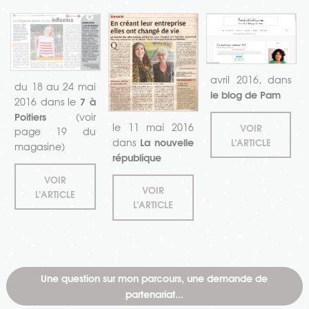
avril 2016, dans
du 18 au 24 mai
le blog de Pam
7 à
2016 dans le
Poitiers
(voir
le 11 mai 2016
VOIR
page 19 du
La nouvelle
dans
L’ARTICLE
magasine)
république
VOIR
VOIR
L’ARTICLE
L’ARTICLE
Une question sur mon parcours, une demande de
partenariat...