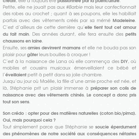
créatif
passionnée par la puériculture
, elle a toujours été
.
Petite, elle ne jouait pas aux #
Barbie
mais leur confectionnait
des robes au crochet ; quant à ses poupons, elle les habillait
Madeleine
parfois avec des vêtements créés par sa mémé
.
elle tient tout cet amour
C’est d’ailleurs de cette dernière qu’
du fait main
petits
.
Des années durant, elle fera ensuite des
chaussons en laine
.
amies devinrent mamans
Ensuite, ses
et elle ne bouda pas son
gâter
plaisir pour
leurs bouilles à croquer !
DIY
C’est à la naissance de Lana où elle commença des
, où
mobiles et coussins musicaux émerveillaient ce bébé et
éveillaient
l’
petit à petit dans sa jolie chambre.
Jusqu’au jour où Maëlle, la fille d’une amie proche est née, et
préparer son colis de
là, Stéphanie prit un plaisir immense à
naissance avec des vêtements chinés
Le concept a donc pris
.
tout son sens
.
Son crédo : opter pour des matières naturelles (coton bio/pima).
Oui, mais pourquoi cela ?
soucie éperdument
Tout simplement parce que Stéphanie se
des phénomènes de notre société aux conséquences néfastes