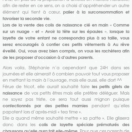
afin de rester en ce sens, on a choisi d’appréhender un autre
palier à la surconsommation et
élément qui tient à cœur,
favoriser la seconde vie.
Lors de la vente des colis de naissance clé en main « Comme
sur un nuage » et « Avoir la tête sur les épaules »
lorsque la
,
layette de votre enfant ne correspondra plus à sa taille, vous
serez encouragés à confier ces petits vêtements à Au rêve
éveillé. Oui, vous avez bien compris, on vous les rachètera afin
de les proposer d’occasion à d’autres parents.
Alors voila, Stéphanie n’a cependant que 24H dans ses
journées et elle aimerait ô combien pouvoir tout vous proposer
en mettant la main à l’ouvrage, mais elle aussi, elle dort ^^
les petits gilets de
Férue de tricot, elle aurait souhaité faire
naissance
de vos petits êtres mais elle préfère déléguer. Mais
ne soyez pas triste, ce sera tout aussi mignon puisque
confectionnés par des petites mamies
pendant qu’elles
papotent lors d’après-midi « tea time ».
Elle a quand même souhaité mettre « sa patte ». Elle glissera
colis de layette spéciale prématurés des
donc dans les
chaussons qu’elle aura fait elle-même
. Pour que ces parents de