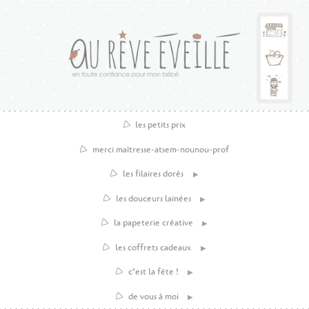
les petits prix
merci maîtresse-atsem-nounou-prof
les filaires dorés
les douceurs lainées
la papeterie créative
les coffrets cadeaux
c’est la fête !
de vous à moi