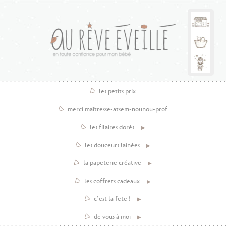
les petits prix
merci maîtresse-atsem-nounou-prof
les filaires dorés
les douceurs lainées
la papeterie créative
les coffrets cadeaux
c’est la fête !
de vous à moi